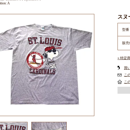
tion: A
スヌ
型番
販売
» 特定
買
こ
こ