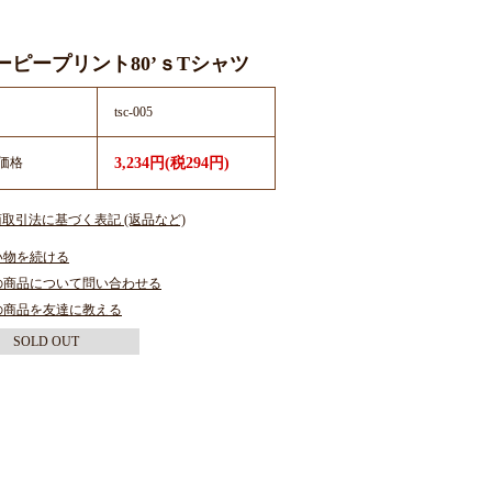
ーピープリント80’ｓTシャツ
tsc-005
価格
3,234円(税294円)
商取引法に基づく表記 (返品など)
い物を続ける
の商品について問い合わせる
の商品を友達に教える
SOLD OUT