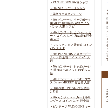
・VAN HEUSEN 70's柄シャツ
・60's SEARS ワークシャツ
・花柄ウエスタンシャツ
・80's ビンテージ ビッグボーイ
BIGBOY 韓国製 貯金箱 コイン
バンク 人形 ソフビ
・70's ビンテージ ピザハット ピ
ート コインバンク Pizza Hut 貯金
箱 人形
・マジックシェフ 貯金箱 コイン
バンク 人形
・60's PLANTERS ミスターピー
ナッツ 貯金箱 コインバンク 人
形
・70's ビンテージ トッポジージ
ョ 貯金箱 ヘルメット ねずみ 人
形
・70's ビンテージ ミッキーマウ
ス Disney MICKEY 貯金箱 人形
・80年代製 PEPSIペプシ壁掛
け時計
・70's ケンタッキー カーネルサ
ンダース コインバンク 貯金箱
・ビンテージ VALVOLINE キー