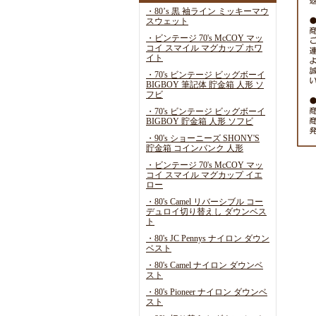
・80’s 黒 袖ライン ミッキーマウ
スウェット
・ビンテージ 70's McCOY マッ
コイ スマイル マグカップ ホワ
イト
・70's ビンテージ ビッグボーイ
BIGBOY 筆記体 貯金箱 人形 ソ
フビ
・70's ビンテージ ビッグボーイ
BIGBOY 貯金箱 人形 ソフビ
・90's ショーニーズ SHONY'S
貯金箱 コインバンク 人形
・ビンテージ 70's McCOY マッ
コイ スマイル マグカップ イエ
ロー
・80's Camel リバーシブル コー
デュロイ切り替えし ダウンベス
ト
・80's JC Pennys ナイロン ダウン
ベスト
・80's Camel ナイロン ダウンベ
スト
・80's Pioneer ナイロン ダウンベ
スト