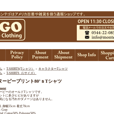
ム
T-SHIRTS(Tシャツ）
キャラクターTシャツ
＞
＞
ム
T-SHIRTS（Lサイズ）
＞
ヌーピープリント80’ｓTシャツ
ment
ーピーのオールドTシャツです。
ントに多少ヒビがありますが
気になる汚れやダメージはありません。
e: L 身幅55cｍ 着丈70cｍ
: Gray
ial: Cotton50% Polyester50%