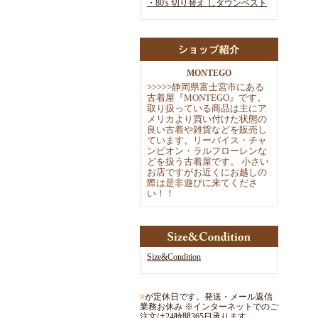
・80's 切り替え しダウンベスト
MONTEGO
>
>
>
>
>
静岡県富士宮市にある
古着屋『MONTEGO』です。
取
り扱っている商品は主にア
メリカより買い付けた状態の
良い古着や雑
貨などを販売し
ています。リーバイス・チャ
ンピオン・ラルフローレ
ンな
どを扱う古着屋です。 小さい
お店ですがお近くにお越しの
際
は是非遊びに来てくださ
い！！
Size&Condition
■
が定休日です。発送・メール返信
業務お休み ※インターネットでのご
注文は24時間365日承ります。