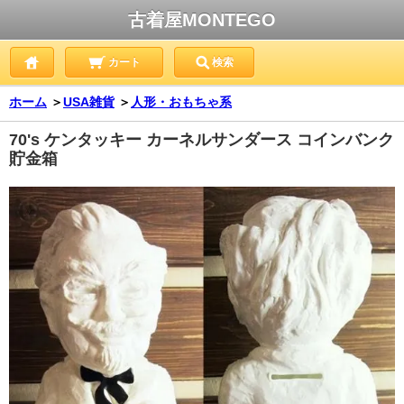
古着屋MONTEGO
カート
検索
ホーム
＞
USA雑貨
＞
人形・おもちゃ系
70's ケンタッキー カーネルサンダース コインバンク
貯金箱