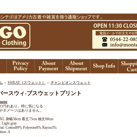
ム
SWEAT（スウェット）
チャンピオンスウェット
＞
＞
バースウィ-ブスウェットプリント
ment
の汚れあり。特に気になる
やダメージはありません。
e: XL 身幅58cm 着丈75cm 袖丈60cm
: Light gray
rial: Cotton89% Polyester8% Rayon3%
tion: A