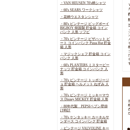
・VAN HEUSEN 70's柄シャツ
・60's SEARS ワークシャツ
・花柄ウエスタンシャツ
・80's ビンテージ ビッグボーイ
BIGBOY 韓国製 貯金箱 コイン
バンク 人形 ソフビ
・70's ビンテージ ピザハット ピ
ート コインバンク Pizza Hut 貯金
箱 人形
・マジックシェフ 貯金箱 コイン
バンク 人形
・60's PLANTERS ミスターピー
ナッツ 貯金箱 コインバンク 人
形
・70's ビンテージ トッポジージ
ョ 貯金箱 ヘルメット ねずみ 人
形
・70's ビンテージ ミッキーマウ
ス Disney MICKEY 貯金箱 人形
・80年代製 PEPSIペプシ壁掛
け時計
・70's ケンタッキー カーネルサ
ンダース コインバンク 貯金箱
・ビンテージ VALVOLINE キー