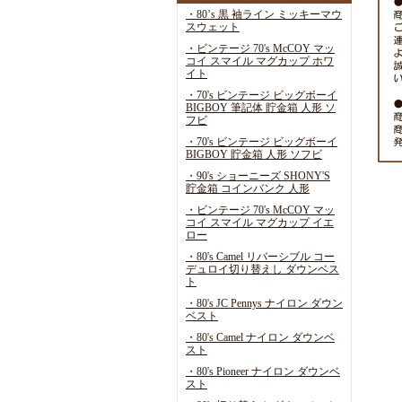
・80’s 黒 袖ライン ミッキーマウ
スウェット
・ビンテージ 70's McCOY マッ
コイ スマイル マグカップ ホワ
イト
・70's ビンテージ ビッグボーイ
BIGBOY 筆記体 貯金箱 人形 ソ
フビ
・70's ビンテージ ビッグボーイ
BIGBOY 貯金箱 人形 ソフビ
・90's ショーニーズ SHONY'S
貯金箱 コインバンク 人形
・ビンテージ 70's McCOY マッ
コイ スマイル マグカップ イエ
ロー
・80's Camel リバーシブル コー
デュロイ切り替えし ダウンベス
ト
・80's JC Pennys ナイロン ダウン
ベスト
・80's Camel ナイロン ダウンベ
スト
・80's Pioneer ナイロン ダウンベ
スト