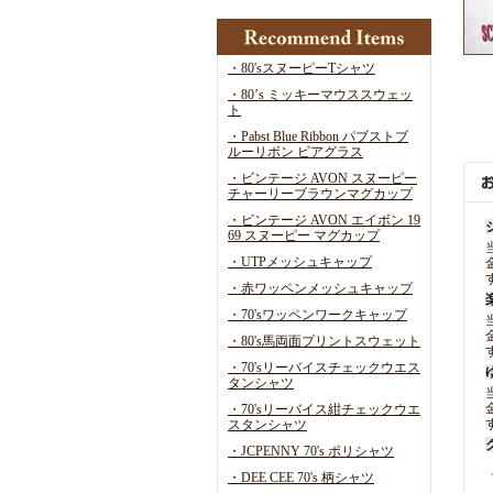
・80'sスヌーピーTシャツ
・80’s ミッキーマウススウェッ
ト
・Pabst Blue Ribbon パブストブ
ルーリボン ビアグラス
・ビンテージ AVON スヌーピー
チャーリーブラウンマグカップ
・ビンテージ AVON エイボン 19
69 スヌーピー マグカップ
・UTPメッシュキャップ
・赤ワッペンメッシュキャップ
・70'sワッペンワークキャップ
・80's馬両面プリントスウェット
・70'sリーバイスチェックウエス
タンシャツ
・70'sリーバイス紺チェックウエ
スタンシャツ
・JCPENNY 70's ポリシャツ
・DEE CEE 70's 柄シャツ