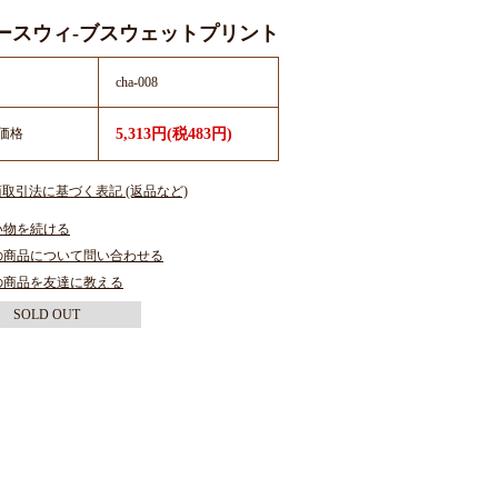
ースウィ-ブスウェットプリント
cha-008
価格
5,313円(税483円)
商取引法に基づく表記 (返品など)
い物を続ける
の商品について問い合わせる
の商品を友達に教える
SOLD OUT