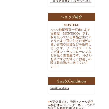
・80's 切り替え しダウンベスト
MONTEGO
>
>
>
>
>
静岡県富士宮市にある
古着屋『MONTEGO』です。
取
り扱っている商品は主にア
メリカより買い付けた状態の
良い古着や雑
貨などを販売し
ています。リーバイス・チャ
ンピオン・ラルフローレ
ンな
どを扱う古着屋です。 小さい
お店ですがお近くにお越しの
際
は是非遊びに来てくださ
い！！
Size&Condition
■
が定休日です。発送・メール返信
業務お休み ※インターネットでのご
注文は24時間365日承ります。