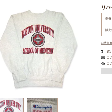
リバ
型番
販売
» 特定
買
こ
こ