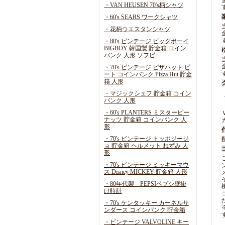
・VAN HEUSEN 70's柄シャツ
・60's SEARS ワークシャツ
・花柄ウエスタンシャツ
・80's ビンテージ ビッグボーイ
BIGBOY 韓国製 貯金箱 コイン
バンク 人形 ソフビ
・70's ビンテージ ピザハット ピ
ート コインバンク Pizza Hut 貯金
箱 人形
・マジックシェフ 貯金箱 コイン
バンク 人形
・60's PLANTERS ミスターピー
ナッツ 貯金箱 コインバンク 人
形
・70's ビンテージ トッポジージ
ョ 貯金箱 ヘルメット ねずみ 人
形
・70's ビンテージ ミッキーマウ
ス Disney MICKEY 貯金箱 人形
・80年代製 PEPSIペプシ壁掛
け時計
・70's ケンタッキー カーネルサ
ンダース コインバンク 貯金箱
・ビンテージ VALVOLINE キー