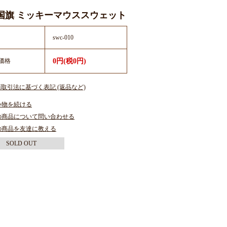
’s 国旗 ミッキーマウススウェット
swc-010
価格
0円(税0円)
商取引法に基づく表記 (返品など)
い物を続ける
の商品について問い合わせる
の商品を友達に教える
SOLD OUT