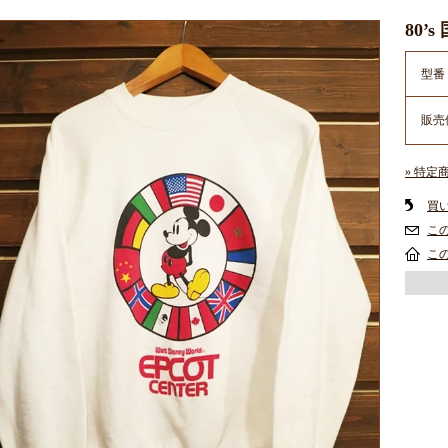
80
型番
販売
» 特定
買
こ
こ