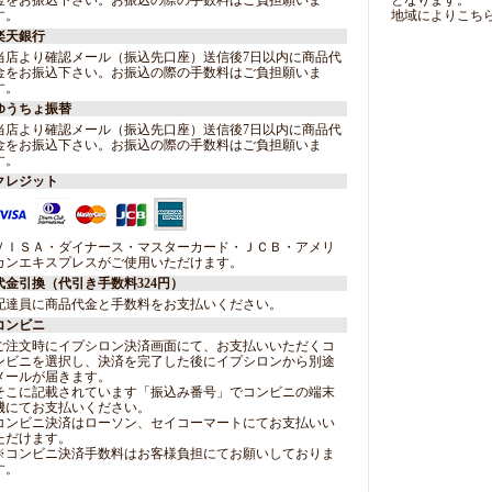
金をお振込下さい。お振込の際の手数料はご負担願いま
となります。
す。
地域によりこち
楽天銀行
当店より確認メール（振込先口座）送信後7日以内に商品代
金をお振込下さい。お振込の際の手数料はご負担願いま
す。
ゆうちょ振替
当店より確認メール（振込先口座）送信後7日以内に商品代
金をお振込下さい。お振込の際の手数料はご負担願いま
す。
クレジット
ＶＩＳＡ・ダイナース・マスターカード・ＪＣＢ・アメリ
カンエキスプレスがご使用いただけます。
代金引換（代引き手数料324円）
配達員に商品代金と手数料をお支払いください。
コンビニ
ご注文時にイプシロン決済画面にて、お支払いいただくコ
ンビニを選択し、決済を完了した後にイプシロンから別途
メールが届きます。
そこに記載されています「振込み番号」でコンビニの端末
機にてお支払いください。
コンビニ決済はローソン、セイコーマートにてお支払いい
ただけます。
※コンビニ決済手数料はお客様負担にてお願いしておりま
す。