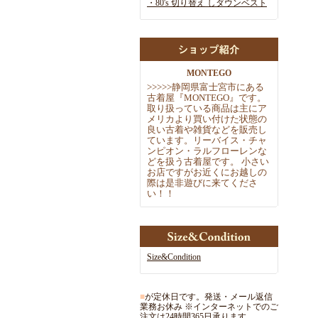
・80's 切り替え しダウンベスト
MONTEGO
>
>
>
>
>
静岡県富士宮市にある
古着屋『MONTEGO』です。
取
り扱っている商品は主にア
メリカより買い付けた状態の
良い古着や雑
貨などを販売し
ています。リーバイス・チャ
ンピオン・ラルフローレ
ンな
どを扱う古着屋です。 小さい
お店ですがお近くにお越しの
際
は是非遊びに来てくださ
い！！
Size&Condition
■
が定休日です。発送・メール返信
業務お休み ※インターネットでのご
注文は24時間365日承ります。