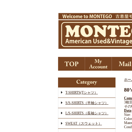
ホー
8
T-SHIRTS(Tシャツ）
Com
3枚
S/S-SHIRTS（半袖シャツ）
その
Data
L/S-SHIRTS（長袖シャツ）
Siz
Color
Mater
SWEAT（スウェット）
Condi