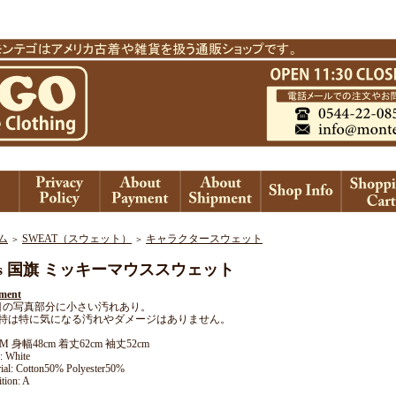
ム
SWEAT（スウェット）
キャラクタースウェット
＞
＞
0’s 国旗 ミッキーマウススウェット
ment
目の写真部分に小さい汚れあり。
特は特に気になる汚れやダメージはありません。
e: M 身幅48cm 着丈62cm 袖丈52cm
: White
ial: Cotton50% Polyester50%
tion: A