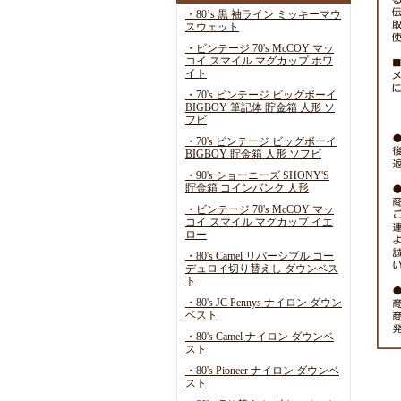
・80’s 黒 袖ライン ミッキーマウ
スウェット
・ビンテージ 70's McCOY マッ
コイ スマイル マグカップ ホワ
イト
・70's ビンテージ ビッグボーイ
BIGBOY 筆記体 貯金箱 人形 ソ
フビ
・70's ビンテージ ビッグボーイ
BIGBOY 貯金箱 人形 ソフビ
・90's ショーニーズ SHONY'S
貯金箱 コインバンク 人形
・ビンテージ 70's McCOY マッ
コイ スマイル マグカップ イエ
ロー
・80's Camel リバーシブル コー
デュロイ切り替えし ダウンベス
ト
・80's JC Pennys ナイロン ダウン
ベスト
・80's Camel ナイロン ダウンベ
スト
・80's Pioneer ナイロン ダウンベ
スト