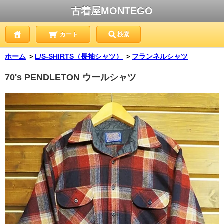
古着屋MONTEGO
カート
検索
ホーム
＞
L/S-SHIRTS（長袖シャツ）
＞
フランネルシャツ
70's PENDLETON ウールシャツ