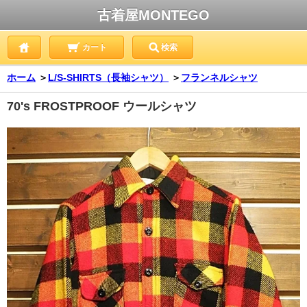
古着屋MONTEGO
カート
検索
ホーム
＞
L/S-SHIRTS（長袖シャツ）
＞
フランネルシャツ
70's FROSTPROOF ウールシャツ