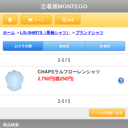
古着屋MONTEGO
カート
検索
ホーム
＞
L/S-SHIRTS（長袖シャツ）
＞
ブランドシャツ
おすすめ順
価格順
新着順
1-1 / 1
CHAPSラルフローレンシャツ
2,750円(税250円)
1-1 / 1
ページの先頭へ戻る
商品検索