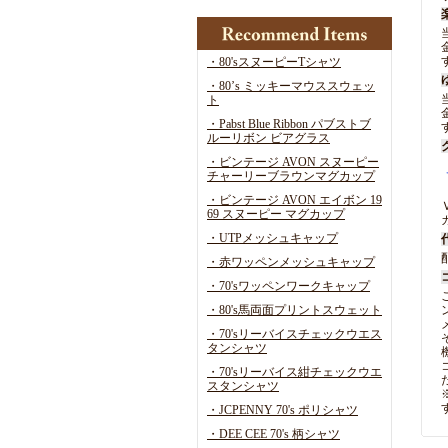
・80'sスヌーピーTシャツ
・80’s ミッキーマウススウェッ
ト
・Pabst Blue Ribbon パブストブ
ルーリボン ビアグラス
・ビンテージ AVON スヌーピー
チャーリーブラウンマグカップ
・ビンテージ AVON エイボン 19
69 スヌーピー マグカップ
・UTPメッシュキャップ
・赤ワッペンメッシュキャップ
・70'sワッペンワークキャップ
・80's馬両面プリントスウェット
・70'sリーバイスチェックウエス
タンシャツ
・70'sリーバイス紺チェックウエ
スタンシャツ
・JCPENNY 70's ポリシャツ
・DEE CEE 70's 柄シャツ