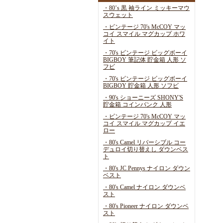
・80’s 黒 袖ライン ミッキーマウ
スウェット
・ビンテージ 70's McCOY マッ
コイ スマイル マグカップ ホワ
イト
・70's ビンテージ ビッグボーイ
BIGBOY 筆記体 貯金箱 人形 ソ
フビ
・70's ビンテージ ビッグボーイ
BIGBOY 貯金箱 人形 ソフビ
・90's ショーニーズ SHONY'S
貯金箱 コインバンク 人形
・ビンテージ 70's McCOY マッ
コイ スマイル マグカップ イエ
ロー
・80's Camel リバーシブル コー
デュロイ切り替えし ダウンベス
ト
・80's JC Pennys ナイロン ダウン
ベスト
・80's Camel ナイロン ダウンベ
スト
・80's Pioneer ナイロン ダウンベ
スト