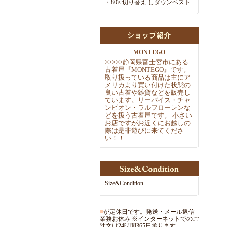
・80's 切り替え しダウンベスト
MONTEGO
>
>
>
>
>
静岡県富士宮市にある
古着屋『MONTEGO』です。
取
り扱っている商品は主にア
メリカより買い付けた状態の
良い古着や雑
貨などを販売し
ています。リーバイス・チャ
ンピオン・ラルフローレ
ンな
どを扱う古着屋です。 小さい
お店ですがお近くにお越しの
際
は是非遊びに来てくださ
い！！
Size&Condition
■
が定休日です。発送・メール返信
業務お休み ※インターネットでのご
注文は24時間365日承ります。