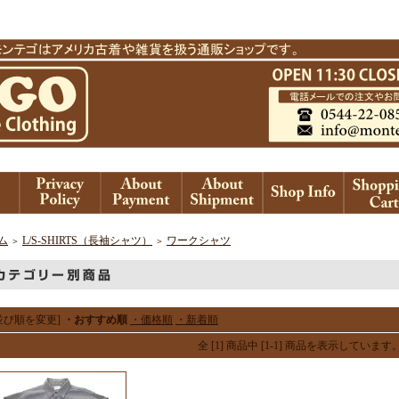
ム
L/S-SHIRTS（長袖シャツ）
ワークシャツ
＞
＞
並び順を変更]
・おすすめ順
・価格順
・新着順
全 [1] 商品中 [1-1] 商品を表示しています