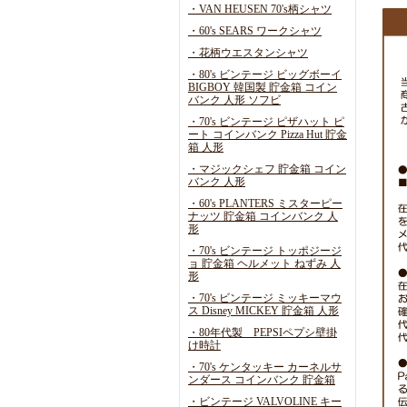
・VAN HEUSEN 70's柄シャツ
・60's SEARS ワークシャツ
・花柄ウエスタンシャツ
・80's ビンテージ ビッグボーイ
BIGBOY 韓国製 貯金箱 コイン
バンク 人形 ソフビ
・70's ビンテージ ピザハット ピ
ート コインバンク Pizza Hut 貯金
箱 人形
・マジックシェフ 貯金箱 コイン
バンク 人形
・60's PLANTERS ミスターピー
ナッツ 貯金箱 コインバンク 人
形
・70's ビンテージ トッポジージ
ョ 貯金箱 ヘルメット ねずみ 人
形
・70's ビンテージ ミッキーマウ
ス Disney MICKEY 貯金箱 人形
・80年代製 PEPSIペプシ壁掛
け時計
・70's ケンタッキー カーネルサ
ンダース コインバンク 貯金箱
・ビンテージ VALVOLINE キー