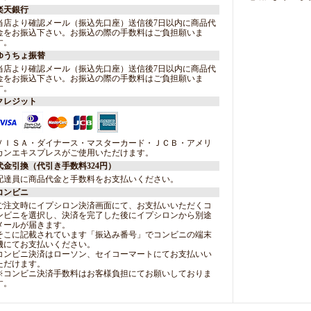
楽天銀行
当店より確認メール（振込先口座）送信後7日以内に商品代
金をお振込下さい。お振込の際の手数料はご負担願いま
す。
ゆうちょ振替
当店より確認メール（振込先口座）送信後7日以内に商品代
金をお振込下さい。お振込の際の手数料はご負担願いま
す。
クレジット
ＶＩＳＡ・ダイナース・マスターカード・ＪＣＢ・アメリ
カンエキスプレスがご使用いただけます。
代金引換（代引き手数料324円）
配達員に商品代金と手数料をお支払いください。
コンビニ
ご注文時にイプシロン決済画面にて、お支払いいただくコ
ンビニを選択し、決済を完了した後にイプシロンから別途
メールが届きます。
そこに記載されています「振込み番号」でコンビニの端末
機にてお支払いください。
コンビニ決済はローソン、セイコーマートにてお支払いい
ただけます。
※コンビニ決済手数料はお客様負担にてお願いしておりま
す。