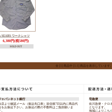
's SEARS ワークシャツ
6,380円(税580円)
SOLD OUT
全 [1] 商品中 [1-1] 商品を表示しています
ジャパンネット銀行
宅急便
当店より確認メール（振込先口座）送信後7日以内に商品代
佐川急便・クロ
金をお振込下さい。お振込の際の手数料はご負担願いま
となります。
す。
地域によりこち