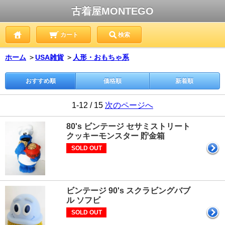
古着屋MONTEGO
カート
検索
ホーム
＞
USA雑貨
＞
人形・おもちゃ系
おすすめ順
価格順
新着順
1-12 / 15
次のページへ
80's ビンテージ セサミストリート
クッキーモンスター 貯金箱
SOLD OUT
ビンテージ 90's スクラビングバブ
ル ソフビ
SOLD OUT