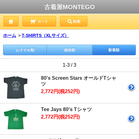
古着屋MONTEGO
カート
検索
ホーム
＞
T-SHIRTS（XLサイズ）
おすすめ順
価格順
新着順
1-3 / 3
80's Screen Stars オールドTシャ
ツ
2,772円(税252円)
Tee Jays 80's Tシャツ
2,772円(税252円)