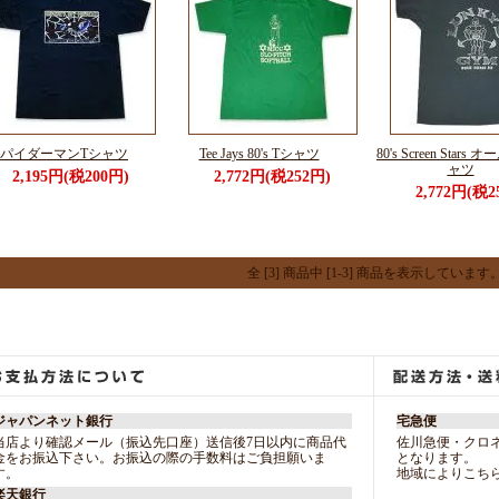
パイダーマンTシャツ
Tee Jays 80's Tシャツ
80's Screen Stars
ャツ
2,195円(税200円)
2,772円(税252円)
2,772円(税2
全 [3] 商品中 [1-3] 商品を表示しています
ジャパンネット銀行
宅急便
当店より確認メール（振込先口座）送信後7日以内に商品代
佐川急便・クロ
金をお振込下さい。お振込の際の手数料はご負担願いま
となります。
す。
地域によりこち
楽天銀行