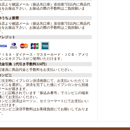
当店より確認メール（振込先口座）送信後7日以内に商品代
金をお振込下さい。お振込の際の手数料はご負担願いま
す。
ゆうちょ振替
当店より確認メール（振込先口座）送信後7日以内に商品代
金をお振込下さい。お振込の際の手数料はご負担願いま
す。
クレジット
ＶＩＳＡ・ダイナース・マスターカード・ＪＣＢ・アメリ
カンエキスプレスがご使用いただけます。
代金引換（代引き手数料324円）
配達員に商品代金と手数料をお支払いください。
コンビニ
ご注文時にイプシロン決済画面にて、お支払いいただくコ
ンビニを選択し、決済を完了した後にイプシロンから別途
メールが届きます。
そこに記載されています「振込み番号」でコンビニの端末
機にてお支払いください。
コンビニ決済はローソン、セイコーマートにてお支払いい
ただけます。
※コンビニ決済手数料はお客様負担にてお願いしておりま
す。