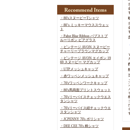
・80'sスヌーピーTシャツ
・80’s ミッキーマウススウェッ
ト
・Pabst Blue Ribbon パブストブ
ルーリボン ビアグラス
・ビンテージ AVON スヌーピー
チャーリーブラウンマグカップ
・ビンテージ AVON エイボン 19
69 スヌーピー マグカップ
・UTPメッシュキャップ
・赤ワッペンメッシュキャップ
・70'sワッペンワークキャップ
・80's馬両面プリントスウェット
・70'sリーバイスチェックウエス
タンシャツ
・70'sリーバイス紺チェックウエ
スタンシャツ
・JCPENNY 70's ポリシャツ
・DEE CEE 70's 柄シャツ