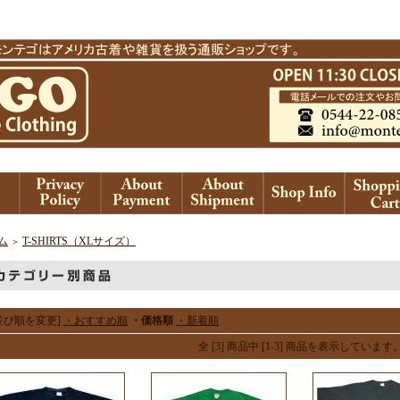
ム
T-SHIRTS（XLサイズ）
＞
並び順を変更]
・おすすめ順
・価格順
・新着順
全 [3] 商品中 [1-3] 商品を表示しています