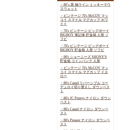
・80’s 黒 袖ライン ミッキーマウ
スウェット
・ビンテージ 70's McCOY マッ
コイ スマイル マグカップ ホワ
イト
・70's ビンテージ ビッグボーイ
BIGBOY 筆記体 貯金箱 人形 ソ
フビ
・70's ビンテージ ビッグボーイ
BIGBOY 貯金箱 人形 ソフビ
・90's ショーニーズ SHONY'S
貯金箱 コインバンク 人形
・ビンテージ 70's McCOY マッ
コイ スマイル マグカップ イエ
ロー
・80's Camel リバーシブル コー
デュロイ切り替えし ダウンベス
ト
・80's JC Pennys ナイロン ダウン
ベスト
・80's Camel ナイロン ダウンベ
スト
・80's Pioneer ナイロン ダウンベ
スト