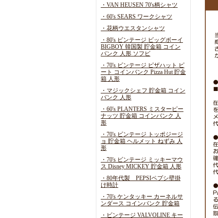
・VAN HEUSEN 70's柄シャツ
・60's SEARS ワークシャツ
・花柄ウエスタンシャツ
・80's ビンテージ ビッグボーイ
BIGBOY 韓国製 貯金箱 コイン
バンク 人形 ソフビ
・70's ビンテージ ピザハット ピ
ート コインバンク Pizza Hut 貯金
箱 人形
・マジックシェフ 貯金箱 コイン
バンク 人形
・60's PLANTERS ミスターピー
ナッツ 貯金箱 コインバンク 人
形
・70's ビンテージ トッポジージ
ョ 貯金箱 ヘルメット ねずみ 人
形
・70's ビンテージ ミッキーマウ
ス Disney MICKEY 貯金箱 人形
・80年代製 PEPSIペプシ壁掛
け時計
・70's ケンタッキー カーネルサ
ンダース コインバンク 貯金箱
・ビンテージ VALVOLINE キー