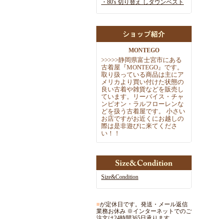
・80's 切り替え しダウンベスト
MONTEGO
>
>
>
>
>
静岡県富士宮市にある
古着屋『MONTEGO』です。
取
り扱っている商品は主にア
メリカより買い付けた状態の
良い古着や雑
貨などを販売し
ています。リーバイス・チャ
ンピオン・ラルフローレ
ンな
どを扱う古着屋です。 小さい
お店ですがお近くにお越しの
際
は是非遊びに来てくださ
い！！
Size&Condition
■
が定休日です。発送・メール返信
業務お休み ※インターネットでのご
注文は24時間365日承ります。