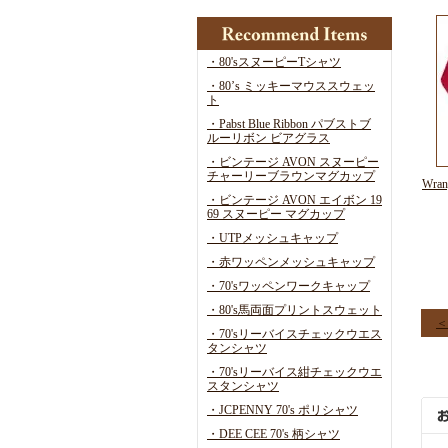
・80'sスヌーピーTシャツ
・80’s ミッキーマウススウェッ
ト
・Pabst Blue Ribbon パブストブ
ルーリボン ビアグラス
・ビンテージ AVON スヌーピー
チャーリーブラウンマグカップ
Wra
・ビンテージ AVON エイボン 19
69 スヌーピー マグカップ
・UTPメッシュキャップ
・赤ワッペンメッシュキャップ
・70'sワッペンワークキャップ
・80's馬両面プリントスウェット
＜
・70'sリーバイスチェックウエス
タンシャツ
・70'sリーバイス紺チェックウエ
スタンシャツ
・JCPENNY 70's ポリシャツ
・DEE CEE 70's 柄シャツ