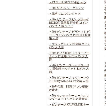
・VAN HEUSEN 70's柄シャツ
・60's SEARS ワークシャツ
・花柄ウエスタンシャツ
・80's ビンテージ ビッグボーイ
BIGBOY 韓国製 貯金箱 コイン
バンク 人形 ソフビ
・70's ビンテージ ピザハット ピ
ート コインバンク Pizza Hut 貯金
箱 人形
・マジックシェフ 貯金箱 コイン
バンク 人形
・60's PLANTERS ミスターピー
ナッツ 貯金箱 コインバンク 人
形
・70's ビンテージ トッポジージ
ョ 貯金箱 ヘルメット ねずみ 人
形
・70's ビンテージ ミッキーマウ
ス Disney MICKEY 貯金箱 人形
・80年代製 PEPSIペプシ壁掛
け時計
・70's ケンタッキー カーネルサ
ンダース コインバンク 貯金箱
・ビンテージ VALVOLINE キー