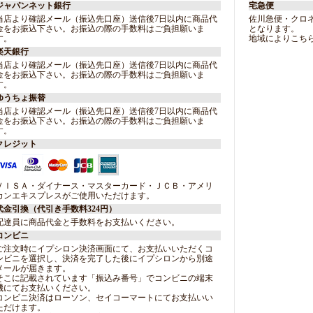
ジャパンネット銀行
宅急便
当店より確認メール（振込先口座）送信後7日以内に商品代
佐川急便・クロ
金をお振込下さい。お振込の際の手数料はご負担願いま
となります。
す。
地域によりこち
楽天銀行
当店より確認メール（振込先口座）送信後7日以内に商品代
金をお振込下さい。お振込の際の手数料はご負担願いま
す。
ゆうちょ振替
当店より確認メール（振込先口座）送信後7日以内に商品代
金をお振込下さい。お振込の際の手数料はご負担願いま
す。
クレジット
ＶＩＳＡ・ダイナース・マスターカード・ＪＣＢ・アメリ
カンエキスプレスがご使用いただけます。
代金引換（代引き手数料324円）
配達員に商品代金と手数料をお支払いください。
コンビニ
ご注文時にイプシロン決済画面にて、お支払いいただくコ
ンビニを選択し、決済を完了した後にイプシロンから別途
メールが届きます。
そこに記載されています「振込み番号」でコンビニの端末
機にてお支払いください。
コンビニ決済はローソン、セイコーマートにてお支払いい
ただけます。