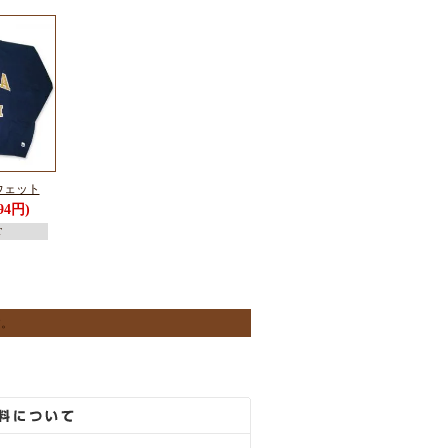
スウェット
94円)
T
す。