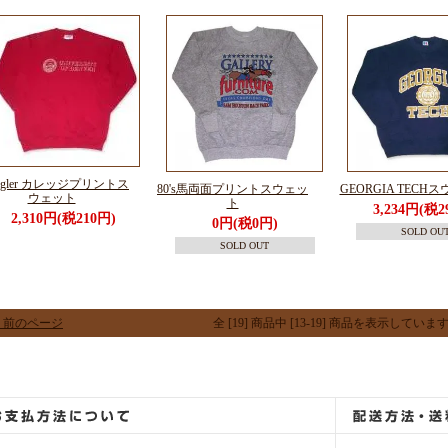
ngler カレッジプリントス
80's馬両面プリントスウェッ
GEORGIA TECH
ウェット
ト
3,234円(税2
2,310円(税210円)
0円(税0円)
SOLD OU
SOLD OUT
 前のページ
全 [19] 商品中 [13-19] 商品を表示していま