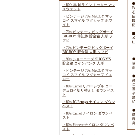
・80’s 黒 袖ライン ミッキーマウ
スウェット
・ビンテージ 70's McCOY マッ
コイ スマイル マグカップ ホワ
イト
・70's ビンテージ ビッグボーイ
BIGBOY 筆記体 貯金箱 人形 ソ
フビ
・70's ビンテージ ビッグボーイ
BIGBOY 貯金箱 人形 ソフビ
・90's ショーニーズ SHONY'S
貯金箱 コインバンク 人形
・ビンテージ 70's McCOY マッ
コイ スマイル マグカップ イエ
ロー
・80's Camel リバーシブル コー
デュロイ切り替えし ダウンベス
ト
・80's JC Pennys ナイロン ダウン
ベスト
・80's Camel ナイロン ダウンベ
スト
・80's Pioneer ナイロン ダウンベ
スト