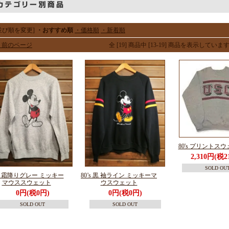
並び順を変更]
・おすすめ順
・価格順
・新着順
 前のページ
全 [19] 商品中 [13-19] 商品を表示していま
80's プリントス
2,310円(税2
SOLD OU
’s 霜降りグレー ミッキー
80’s 黒 袖ライン ミッキーマ
マウススウェット
ウスウェット
0円(税0円)
0円(税0円)
SOLD OUT
SOLD OUT