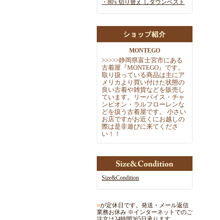
・80's 切り替え しダウンベスト
MONTEGO
>
>
>
>
>
静岡県富士宮市にある
古着屋『MONTEGO』です。
取
り扱っている商品は主にア
メリカより買い付けた状態の
良い古着や雑
貨などを販売し
ています。リーバイス・チャ
ンピオン・ラルフローレ
ンな
どを扱う古着屋です。 小さい
お店ですがお近くにお越しの
際
は是非遊びに来てくださ
い！！
Size&Condition
■
が定休日です。発送・メール返信
業務お休み ※インターネットでのご
注文は24時間365日承ります。