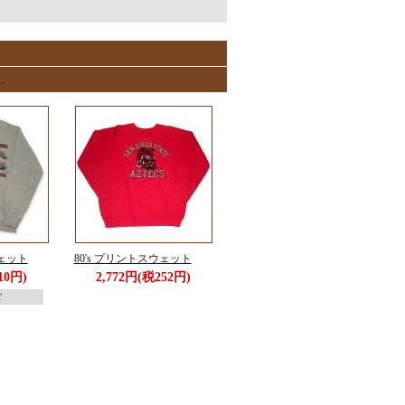
す。
ウェット
80's プリントスウェット
10円)
2,772円(税252円)
T