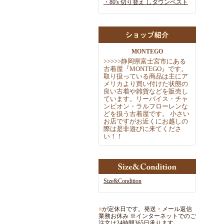
・80's 切り替え しダウンベスト
MONTEGO
>
>
>
>
>
静岡県富士宮市にある
古着屋『MONTEGO』です。
取
り扱っている商品は主にア
メリカより買い付けた状態の
良い古着や雑
貨などを販売し
ています。リーバイス・チャ
ンピオン・ラルフローレ
ンな
どを扱う古着屋です。 小さい
お店ですがお近くにお越しの
際
は是非遊びに来てくださ
い！！
Size&Condition
■
が定休日です。発送・メール返信
業務お休み ※インターネットでのご
注文は24時間365日承ります。