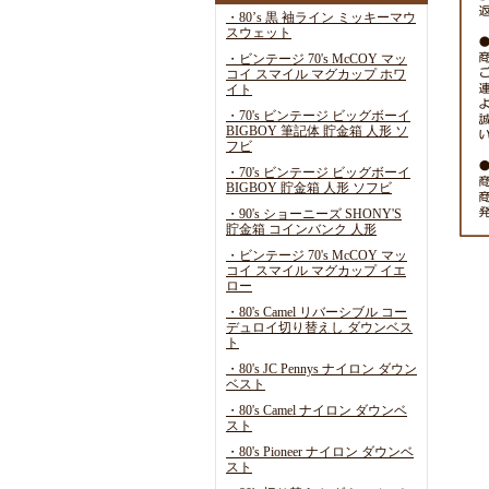
・80’s 黒 袖ライン ミッキーマウ
スウェット
・ビンテージ 70's McCOY マッ
コイ スマイル マグカップ ホワ
イト
・70's ビンテージ ビッグボーイ
BIGBOY 筆記体 貯金箱 人形 ソ
フビ
・70's ビンテージ ビッグボーイ
BIGBOY 貯金箱 人形 ソフビ
・90's ショーニーズ SHONY'S
貯金箱 コインバンク 人形
・ビンテージ 70's McCOY マッ
コイ スマイル マグカップ イエ
ロー
・80's Camel リバーシブル コー
デュロイ切り替えし ダウンベス
ト
・80's JC Pennys ナイロン ダウン
ベスト
・80's Camel ナイロン ダウンベ
スト
・80's Pioneer ナイロン ダウンベ
スト