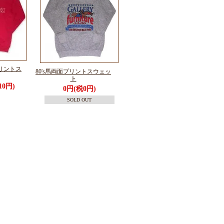
プリントス
80's馬両面プリントスウェッ
ト
10円)
0円(税0円)
SOLD OUT