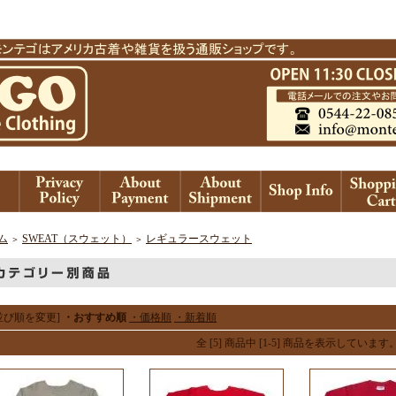
ム
SWEAT（スウェット）
レギュラースウェット
＞
＞
並び順を変更]
・おすすめ順
・価格順
・新着順
全 [5] 商品中 [1-5] 商品を表示しています