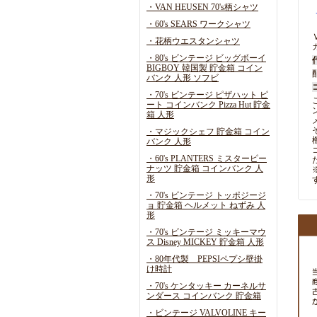
・VAN HEUSEN 70's柄シャツ
・60's SEARS ワークシャツ
・花柄ウエスタンシャツ
・80's ビンテージ ビッグボーイ
BIGBOY 韓国製 貯金箱 コイン
バンク 人形 ソフビ
・70's ビンテージ ピザハット ピ
ート コインバンク Pizza Hut 貯金
箱 人形
・マジックシェフ 貯金箱 コイン
バンク 人形
・60's PLANTERS ミスターピー
ナッツ 貯金箱 コインバンク 人
形
・70's ビンテージ トッポジージ
ョ 貯金箱 ヘルメット ねずみ 人
形
・70's ビンテージ ミッキーマウ
ス Disney MICKEY 貯金箱 人形
・80年代製 PEPSIペプシ壁掛
け時計
・70's ケンタッキー カーネルサ
ンダース コインバンク 貯金箱
・ビンテージ VALVOLINE キー