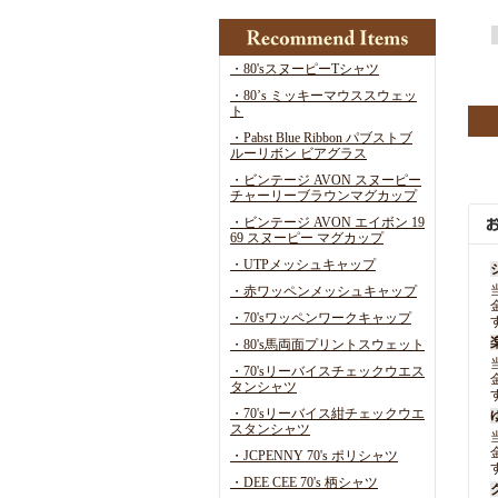
・80'sスヌーピーTシャツ
・80’s ミッキーマウススウェッ
ト
・Pabst Blue Ribbon パブストブ
ルーリボン ビアグラス
・ビンテージ AVON スヌーピー
チャーリーブラウンマグカップ
・ビンテージ AVON エイボン 19
69 スヌーピー マグカップ
・UTPメッシュキャップ
・赤ワッペンメッシュキャップ
・70'sワッペンワークキャップ
・80's馬両面プリントスウェット
・70'sリーバイスチェックウエス
タンシャツ
・70'sリーバイス紺チェックウエ
スタンシャツ
・JCPENNY 70's ポリシャツ
・DEE CEE 70's 柄シャツ